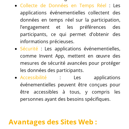
Collecte de Données en Temps Réel
: Les
applications événementielles collectent des
données en temps réel sur la participation,
l’engagement et les préférences des
participants, ce qui permet d’obtenir des
informations précieuses.
Sécurité
: Les applications événementielles,
comme Invent App, mettent en œuvre des
mesures de sécurité avancées pour protéger
les données des participants.
Accessibilité
: Les applications
événementielles peuvent être conçues pour
être accessibles à tous, y compris les
personnes ayant des besoins spécifiques.
Avantages des Sites Web :