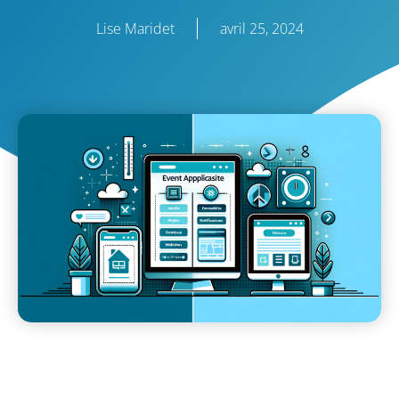
Lise Maridet
avril 25, 2024