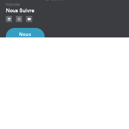
Hybride
Nous Suivre
Nous
contacter
RDV en
un clic
© Tous droits réservés.
©
Copyright 2025 - Invent App