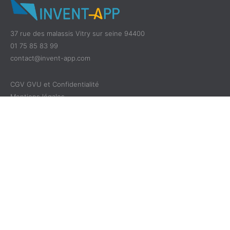
37 rue des malassis Vitry sur seine 94400
01 75 85 83 99
contact@invent-app.com
CGV GVU et Confidentialité
Mentions légales
Politique de Cookies
Découvrir
Cas d'utilisation
En savoir plus
Application Mobile
Séminaires
Qui sommes-nous ?
Plateforme Web
Conférences
Notre expertise
Fonctionnalités
Congrès
Pour les agences
Webinaire
Nos Clients
Événements
Conventions
Blog
Physique
Salons
Plan du site