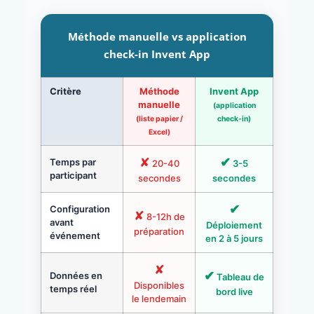
Méthode manuelle vs application
check-in Invent App
Critère
Méthode
Invent App
manuelle
(application
(liste papier /
check-in)
Excel)
✘
✔
Temps par
20-40
3-5
participant
secondes
secondes
✔
Configuration
✘
8-12h de
avant
Déploiement
préparation
événement
en 2 à 5 jours
✘
✔
Données en
Tableau de
Disponibles
temps réel
bord live
le lendemain