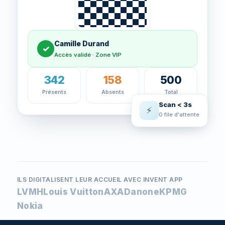
Camille Durand
✓
Accès validé · Zone VIP
342
158
500
Présents
Absents
Total
Scan < 3s
⚡
0 file d'attente
ILS DIGITALISENT LEUR ACCUEIL AVEC INVENT APP
LVMH
Louis Vuitton
AXA
Danone
KPMG
Nokia