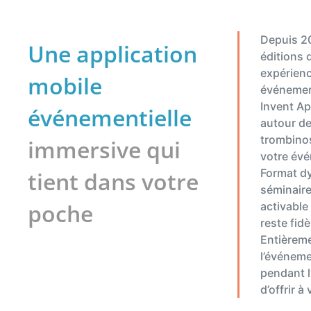
Depuis 2
Une application
éditions 
expérienc
mobile
événemen
Invent Ap
événementielle
autour de
trombinos
immersive qui
votre évé
Format dy
tient dans votre
séminaire
poche
activable
reste fid
Entièreme
l’événeme
pendant l
d’offrir 