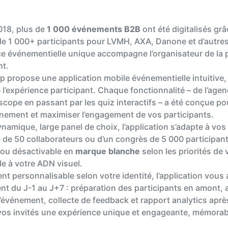
018, plus de
1 000 événements B2B
ont été digitalisés gr
de 1 000+ participants pour LVMH, AXA, Danone et d’autre
e événementielle unique accompagne l’organisateur de la pr
t.
p propose une application mobile événementielle intuitive, f
 l’expérience participant. Chaque fonctionnalité – de l’age
cope en passant par les quiz interactifs – a été conçue pour
nement et maximiser l’engagement de vos participants.
namique, large panel de choix, l’application s’adapte à vos 
 de 50 collaborateurs ou d’un congrès de 5 000 participa
 ou désactivable en
marque blanche
selon les priorités de 
èle à votre ADN visuel.
nt personnalisable selon votre identité, l’application vou
nt du J-1 au J+7 : préparation des participants en amont, 
’événement, collecte de feedback et rapport analytics après
à vos invités une expérience unique et engageante, mémorabl