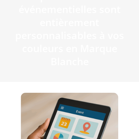
événementielles sont
entièrement
personnalisables à vos
couleurs en Marque
Blanche