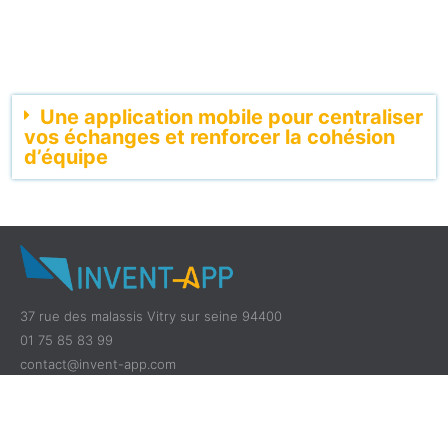
Une application mobile pour centraliser
vos échanges et renforcer la cohésion
d’équipe
37 rue des malassis Vitry sur seine 94400
01 75 85 83 99
contact@invent-app.com
CGV GVU et Confidentialité
Mentions légales