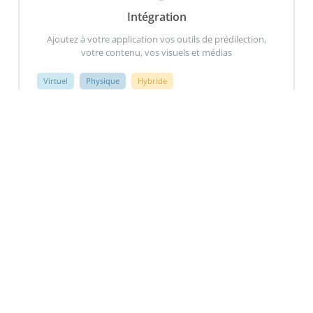
Intégration
Ajoutez à votre application vos outils de prédilection,
votre contenu, vos visuels et médias
Virtuel
Physique
Hybride
37 rue des malassis Vitry sur seine 94400
01 75 85 83 99
contact@invent-app.com
CGV GVU et Confidentialité
Mentions légales
Politique de Cookies