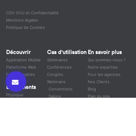
CGV GVU et Confidentialité
Mentions légales
Politique de Cookies
Découvrir
Cas d'utilisation
En savoir plus
Application Mobile
Séminaires
Qui sommes-nous ?
Plateforme Web
Conférences
Notre expertise
Fonctionnalités
Congrès
Pour les agences
Webinaire
Nos Clients
Événements
Conventions
Blog
Physique
Salons
Plan du site
Virtuel
Symposium
Hybride
Nous Suivre