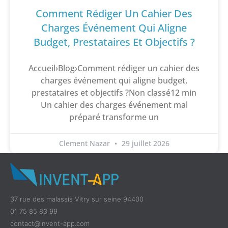
Comment Rédiger Un Cahier Des
Charges Événement Qui Aligne
Budget, Prestataires Et Objectifs ?
Accueil›Blog›Comment rédiger un cahier des
charges événement qui aligne budget,
prestataires et objectifs ?Non classé12 min
Un cahier des charges événement mal
préparé transforme un
Clement Nazar
29 juillet 2026
37 rue des malassis Vitry sur seine 94400
01 75 85 83 99
contact@invent-app.com