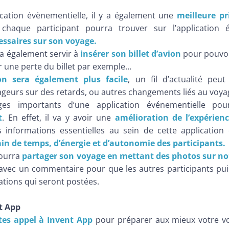
cation évènementielle, il y a également une
meilleure pr
 chaque participant pourra trouver sur l’application é
ssaires sur son voyage.
va également servir à
insérer son billet d’avion
pour pouvoir
er une perte du billet par exemple…
n sera également plus facile
, un fil d’actualité peut
ageurs sur des retards, ou autres changements liés au voya
ges importants d’une application événementielle po
t
. En effet, il va y avoir une
amélioration de l’expérienc
s informations essentielles au sein de cette application
in de temps, d’énergie et d’autonomie des participants.
pourra
partager son voyage en mettant des photos sur no
vec un commentaire pour que les autres participants puis
cations qui seront postées.
t App
ites appel à Invent App
pour préparer aux mieux votre vo