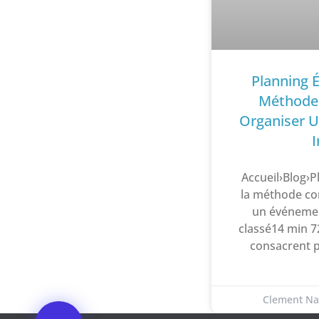
Planning 
Méthode
Organiser 
Accueil›Blog›P
la méthode co
un événeme
classé14 min 7
consacrent p
Clement N