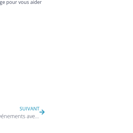
ge pour vous aider
SUIVANT
Comment dynamiser vos événements aves des stands 3D ?