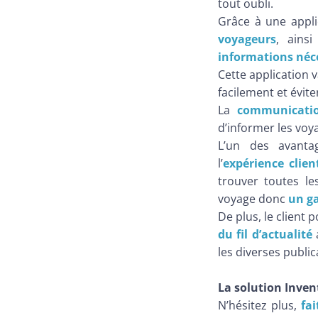
tout oubli.
Grâce à une appli
voyageurs
, ainsi
informations néce
Cette application 
facilement et évit
La
communicatio
d’informer les voy
L’un des avanta
l’
expérience clien
trouver toutes le
voyage donc
un ga
De plus, le client 
du fil d’actualité
a
les diverses publi
La solution Inven
N’hésitez plus,
fa