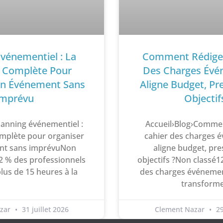
Événementiel : La
Comment Rédiger
 Complète Pour
Des Charges Évé
Un Événement Sans
Aligne Budget, Pre
Imprévu
Objectif
lanning événementiel :
Accueil›Blog›Commen
mplète pour organiser
cahier des charges 
nt sans imprévuNon
aligne budget, pre
2 % des professionnels
objectifs ?Non classé1
lus de 15 heures à la
des charges événeme
transform
azar
31 juillet 2026
Clement Nazar
29