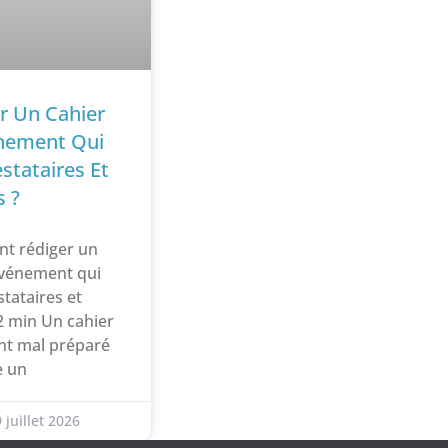
 Un Cahier
nement Qui
stataires Et
s ?
t rédiger un
événement qui
stataires et
2 min Un cahier
nt mal préparé
e un
 juillet 2026