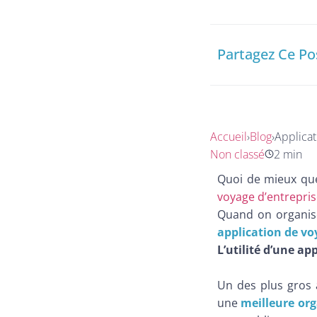
Partagez Ce Po
Accueil
›
Blog
›
Applicat
Non classé
2 min
Quoi de mieux que
voyage d’entrepri
Quand on organise
application de vo
L’utilité d’une ap
Un des plus gros 
une
meilleure or