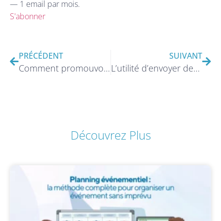
— 1 email par mois.
S'abonner
PRÉCÉDENT
SUIVANT
Comment promouvoir votre événement sur les réseaux sociaux ?
L’utilité d’envoyer des notifications push lors des événements
Découvrez Plus