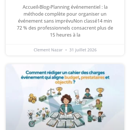
Accueil›Blog›Planning événementiel : la
méthode complète pour organiser un
événement sans imprévuNon classé14 min
72 % des professionnels consacrent plus de
15 heures à la
Clement Nazar
31 juillet 2026