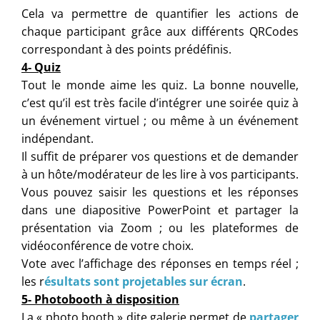
Cela va permettre de quantifier les actions de
chaque participant grâce aux différents QRCodes
correspondant à des points prédéfinis.
4- Quiz
Tout le monde aime les quiz. La bonne nouvelle,
c’est qu’il est très facile d’intégrer une soirée quiz à
un événement virtuel ; ou même à un événement
indépendant.
Il suffit de préparer vos questions et de demander
à un hôte/modérateur de les lire à vos participants.
Vous pouvez saisir les questions et les réponses
dans une diapositive PowerPoint et partager la
présentation via Zoom ; ou les plateformes de
vidéoconférence de votre choix.
Vote avec l’affichage des réponses en temps réel ;
les r
ésultats sont projetables sur écran
.
5- Photobooth à disposition
La « photo booth » dite galerie permet de
partager