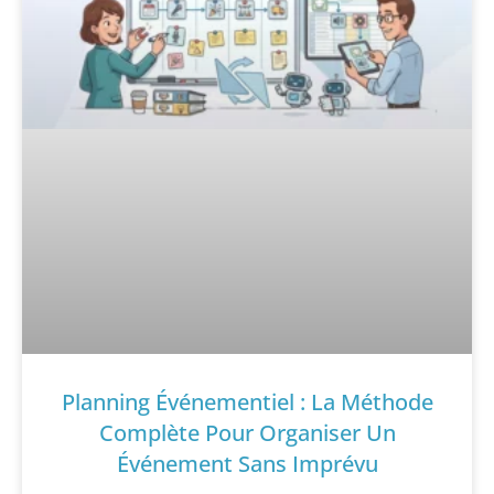
Planning Événementiel : La Méthode
Complète Pour Organiser Un
Événement Sans Imprévu