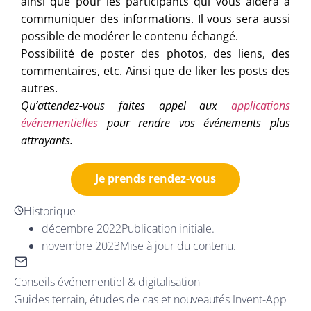
ainsi que pour les participants qui vous aidera à
communiquer des informations. Il vous sera aussi
possible de modérer le contenu échangé.
Possibilité de poster des photos, des liens, des
commentaires, etc. Ainsi que de liker les posts des
autres.
Qu’attendez-vous faites appel aux
applications
événementielles
pour rendre vos événements plus
attrayants.
Je prends rendez-vous
Historique
décembre 2022
Publication initiale.
novembre 2023
Mise à jour du contenu.
Conseils événementiel & digitalisation
Guides terrain, études de cas et nouveautés Invent-App