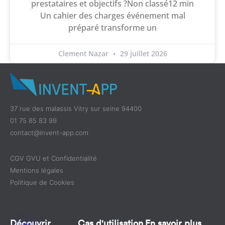
prestataires et objectifs ?Non classé12 min
Un cahier des charges événement mal
préparé transforme un
Clement Nazar
29 juillet 2026
37 rue des malassis Vitry sur seine 94400
01 75 85 83 99
contact@invent-app.com
CGV GVU et Confidentialité
Mentions légales
Politique de Cookies
Découvrir
Cas d'utilisation
En savoir plus