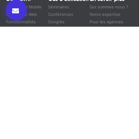
Application Mobile
Séminaires
Qui sommes-nous ?
Plateforme Web
Conférences
Notre expertise
Fonctionnalités
Congrès
Pour les agences
Webinaire
Nos Clients
Événements
Conventions
Blog
Physique
Salons
Plan du site
Virtuel
Symposium
Hybride
Nous Suivre
Nous
contacter
RDV en
un clic