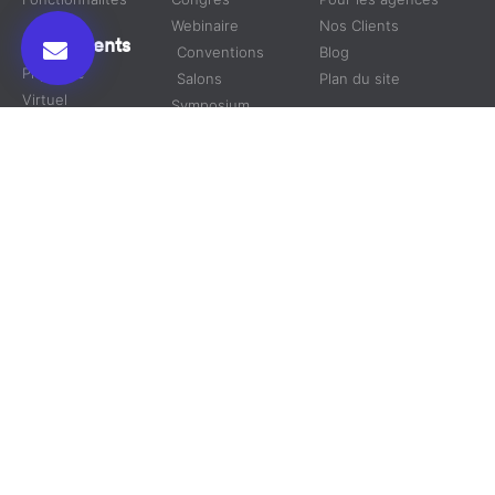
Webinaire
Nos Clients
Événements
Conventions
Blog
Physique
Salons
Plan du site
Virtuel
Symposium
Hybride
Nous Suivre
Nous
contacter
RDV en
un clic