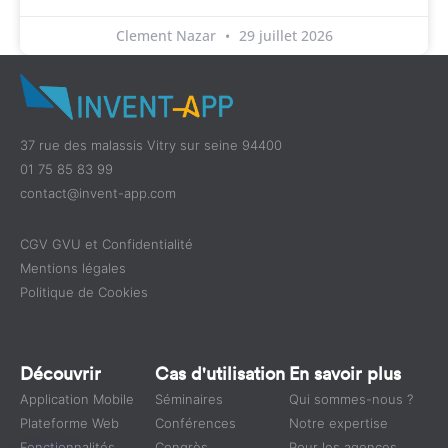
Clement Nazar
29 juillet 2026
37 rue des malassis Vitry sur seine 94400
01 75 85 83 99
contact@invent-app.com
CGV GVU et Confidentialité
Mentions légales
Politique de Cookies
Découvrir
Cas d'utilisation
En savoir plus
Application Mobile
Séminaires
Qui sommes-nous ?
Plateforme Web
Conférences
Notre expertise
Fonctionnalités
Congrès
Pour les agences