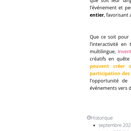
que soit leur lan
l’événement et p
entier
, favorisant 
Que ce soit pour p
l’interactivité e
multilingue,
Inven
créatifs en quête
peuvent créer d
participation des 
l’opportunité de
événements vers d
Historique
septembre 202