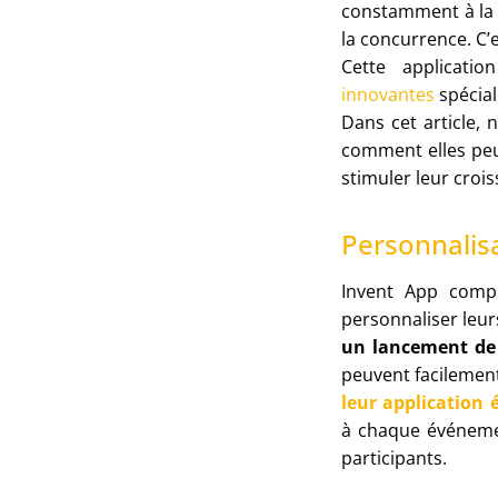
constamment à la 
la concurrence. C’e
Cette applicatio
innovantes
spécial
Dans cet article, 
comment elles peu
stimuler leur croi
Personnalis
Invent App compr
personnaliser le
un lancement de
peuvent facileme
leur application 
à chaque événemen
participants.