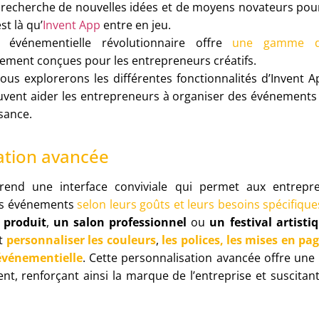
recherche de nouvelles idées et de moyens novateurs po
st là qu’
Invent App
entre en jeu.
n événementielle révolutionnaire offre
une gamme de 
ement conçues pour les entrepreneurs créatifs.
nous explorerons les différentes fonctionnalités d’Invent 
vent aider les entrepreneurs à organiser des événements 
ssance.
ation avancée
end une interface conviviale qui permet aux entrepre
urs événements
selon leurs goûts et leurs besoins spécifique
 produit
,
un salon professionnel
ou
un festival artisti
nt
personnaliser les couleurs
,
les polices, les mises en pa
événementielle
. Cette personnalisation avancée offre une
t, renforçant ainsi la marque de l’entreprise et suscitan