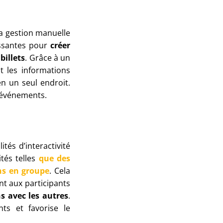
la gestion manuelle
uissantes pour
créer
billets
. Grâce à un
t les informations
en un seul endroit.
s événements.
tés d’interactivité
tés telles
que des
ns en groupe
. Cela
nt aux participants
s avec les autres
.
nts et favorise le