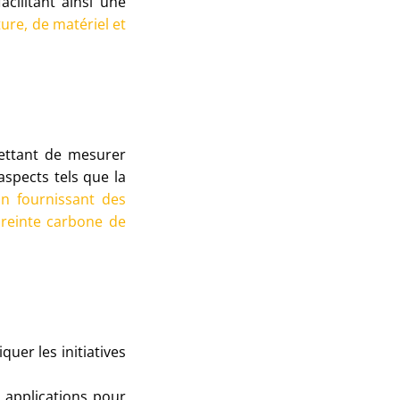
cilitant ainsi une
ure, de matériel et
mettant de mesurer
spects tels que la
En fournissant des
preinte carbone de
uer les initiatives
s applications pour