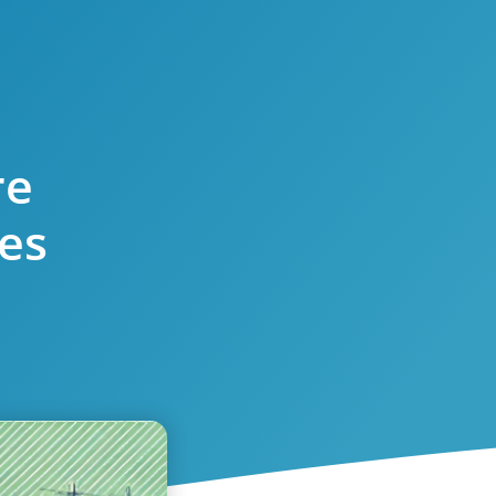
re
es