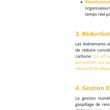
Planificatio
organisateur
temps réel po
3. Réductio
Les événements vir
de réduire consi
carbone.
En offra
permettent aux par
nécessité de dépla
4. Gestion E
La gestion numéri
gaspillage de res