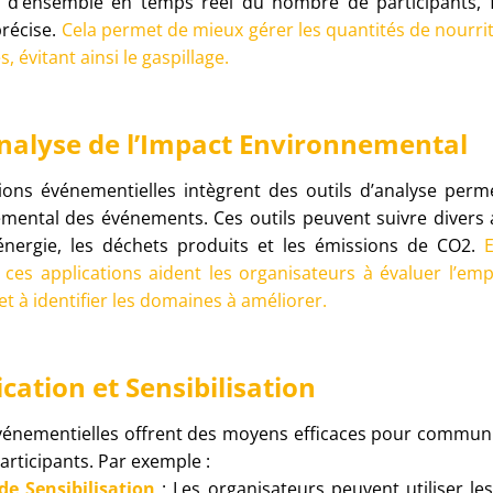
 d’ensemble en temps réel du nombre de participants, fa
précise.
Cela permet de mieux gérer les quantités de nourrit
, évitant ainsi le gaspillage.
 Analyse de l’Impact Environnemental
tions événementielles intègrent des outils d’analyse per
emental des événements. Ces outils peuvent suivre divers a
nergie, les déchets produits et les émissions de CO2.
 ces applications aident les organisateurs à évaluer l’em
t à identifier les domaines à améliorer.
ation et Sensibilisation
vénementielles offrent des moyens efficaces pour communiq
articipants. Par exemple :
e Sensibilisation
: Les organisateurs peuvent utiliser le