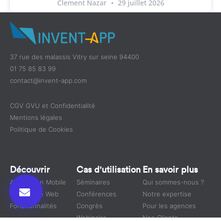
Clement Nazar
29 juillet 2026
37 rue des malassis Vitry sur seine 94400
01 75 85 83 99
contact@invent-app.com
CGV GVU et Confidentialité
Mentions légales
Politique de Cookies
Découvrir
Cas d'utilisation
En savoir plus
Application Mobile
Séminaires
Qui sommes-nous ?
Plateforme Web
Conférences
Notre expertise
Fonctionnalités
Congrès
Pour les agences
Webinaire
Nos Clients