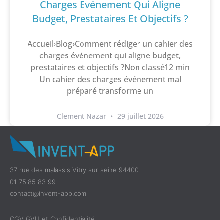
Charges Événement Qui Aligne
Budget, Prestataires Et Objectifs ?
Accueil›Blog›Comment rédiger un cahier des
charges événement qui aligne budget,
prestataires et objectifs ?Non classé12 min
Un cahier des charges événement mal
préparé transforme un
Clement Nazar
29 juillet 2026
37 rue des malassis Vitry sur seine 94400
01 75 85 83 99
contact@invent-app.com
CGV GVU et Confidentialité