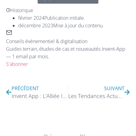
Historique
février 2024
Publication initiale.
décembre 2023
Mise à jour du contenu.
Conseils événementiel & digitalisation
Guides terrain, études de cas et nouveautés Invent-App
— 1 email par mois.
S'abonner
PRÉCÉDENT
SUIVANT
Invent App : L’Alliée Incontournable pour un Événement Mémorable
Les Tendances Actuelles en Matière d’Applications Événementielles tout-en-un