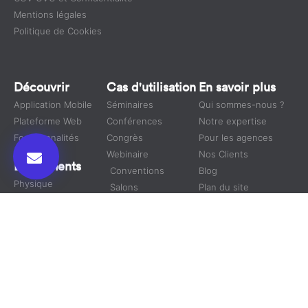
Mentions légales
Politique de Cookies
Découvrir
Cas d'utilisation
En savoir plus
Application Mobile
Séminaires
Qui sommes-nous ?
Plateforme Web
Conférences
Notre expertise
Fonctionnalités
Congrès
Pour les agences
Webinaire
Nos Clients
Événements
Conventions
Blog
Physique
Salons
Plan du site
Virtuel
Symposium
Hybride
Nous Suivre
Nous
contacter