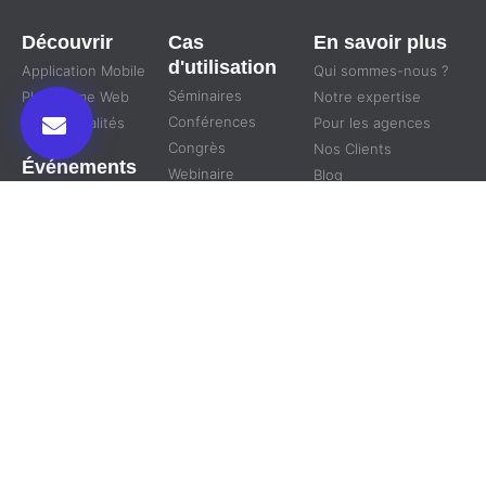
Découvrir
Cas
En savoir plus
d'utilisation
Application Mobile
Qui sommes-nous ?
Séminaires
Plateforme Web
Notre expertise
Conférences
Fonctionnalités
Pour les agences
Congrès
Nos Clients
Événements
Webinaire
Blog
Physique
Conventions
Plan du site
Virtuel
Salons
Hybride
Symposium
Nous Suivre
Nous
contacter
RDV en
un clic