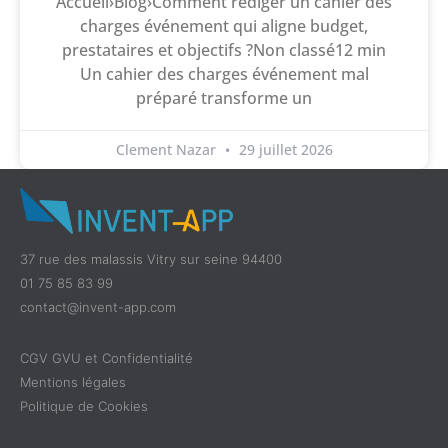
Accueil›Blog›Comment rédiger un cahier des
charges événement qui aligne budget,
prestataires et objectifs ?Non classé12 min
Un cahier des charges événement mal
préparé transforme un
Clement Nazar
29 juillet 2026
37 rue des malassis Vitry sur seine 94400
01 75 85 83 99
contact@invent-app.com
CGV GVU et Confidentialité
Mentions légales
Politique de Cookies