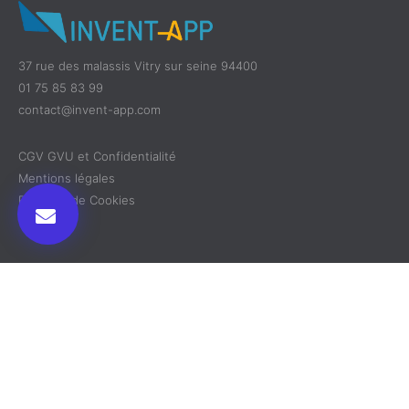
37 rue des malassis Vitry sur seine 94400
01 75 85 83 99
contact@invent-app.com
CGV GVU et Confidentialité
Mentions légales
Politique de Cookies
Découvrir
Cas d'utilisation
En savoir plus
Application Mobile
Séminaires
Qui sommes-nous ?
Plateforme Web
Conférences
Notre expertise
Fonctionnalités
Congrès
Pour les agences
Webinaire
Nos Clients
Événements
Conventions
Blog
Physique
Salons
Plan du site