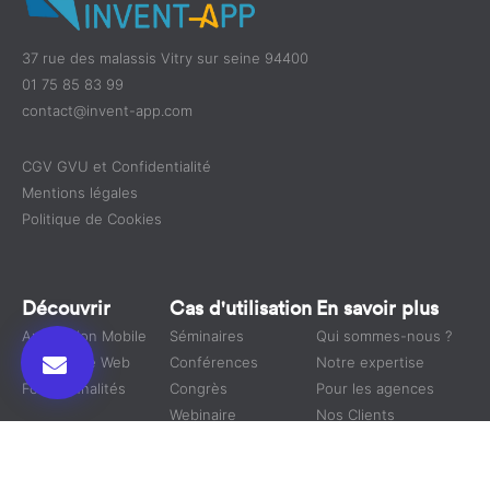
37 rue des malassis Vitry sur seine 94400
01 75 85 83 99
contact@invent-app.com
CGV GVU et Confidentialité
Mentions légales
Politique de Cookies
Découvrir
Cas d'utilisation
En savoir plus
Application Mobile
Séminaires
Qui sommes-nous ?
Plateforme Web
Conférences
Notre expertise
Fonctionnalités
Congrès
Pour les agences
Webinaire
Nos Clients
Événements
Conventions
Blog
Physique
Salons
Plan du site
Virtuel