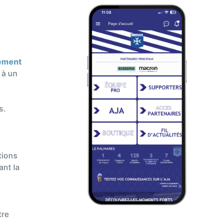
gement
 à un
s.
tions
ant la
tre