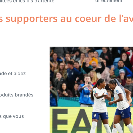
directement
mitées et les fils d’attente
s supporters au coeur de l’a
ade et aidez
roduits brandés
s que vous