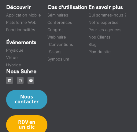
Découvrir
Cas d'utilisation
En savoir plus
Application Mobile
Séminaires
Qui sommes-nous ?
Plateforme Web
Conférences
Notre expertise
Fonctionnalités
Congrès
Pour les agences
Webinaire
Nos Clients
Événements
Conventions
Blog
Physique
Salons
Plan du site
Virtuel
Symposium
Hybride
Nous Suivre
Nous
contacter
RDV en
un clic