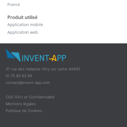
France
Produit utilisé
Application mobile
Application web
37 rue des malassis Vitry sur seine 94400
01 75 85 83 99
contact@invent-app.com
CGV GVU et Confidentialité
Mentions légales
Politique de Cookies