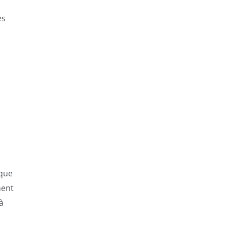
es
 que
ment
à