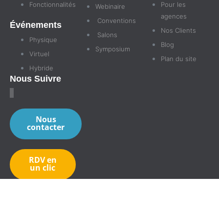
Fonctionnalités
Pour les
Webinaire
agences
Conventions
Événements
Nos Clients
Salons
Physique
Blog
Symposium
Virtuel
Plan du site
Hybride
Nous Suivre
Nous
contacter
RDV en
un clic