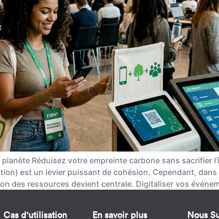
a planète Réduisez votre empreinte carbone sans sacrifier l
ion) est un levier puissant de cohésion. Cependant, dans 
ion des ressources devient centrale. Digitaliser vos événem
Cas d'utilisation
En savoir plus
Nous Su