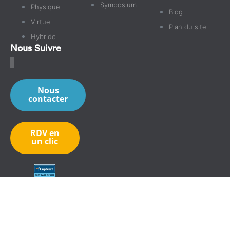
Symposium
Physique
Blog
Virtuel
Plan du site
Hybride
Nous Suivre
Nous
contacter
RDV en
un clic
© Tous droits réservés.