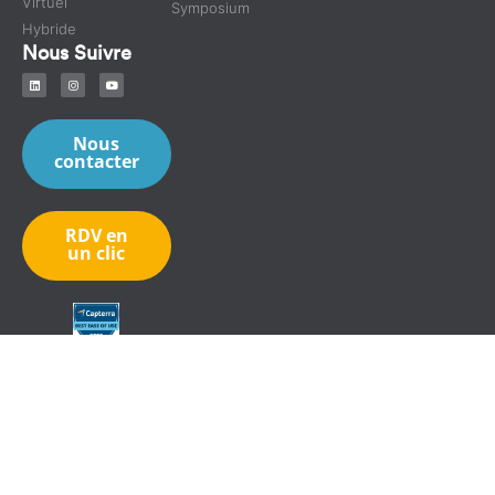
Virtuel
Symposium
Hybride
Nous Suivre
Nous
contacter
RDV en
un clic
© Tous droits réservés.
©
Copyright 2025 - Invent App