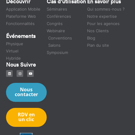
Découvrir
Cas d'utilisation
En savoir plus
Application Mobile
Séminaires
Qui sommes-nous ?
Plateforme Web
Conférences
Notre expertise
Fonctionnalités
Congrès
Pour les agences
Webinaire
Nos Clients
Événements
Conventions
Blog
Physique
Salons
Plan du site
Virtuel
Symposium
Hybride
Nous Suivre
Nous
contacter
RDV en
un clic