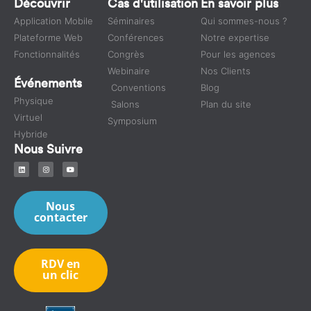
Découvrir
Cas d'utilisation
En savoir plus
Application Mobile
Séminaires
Qui sommes-nous ?
Plateforme Web
Conférences
Notre expertise
Fonctionnalités
Congrès
Pour les agences
Webinaire
Nos Clients
Événements
Conventions
Blog
Physique
Salons
Plan du site
Virtuel
Symposium
Hybride
Nous Suivre
Nous
contacter
RDV en
un clic