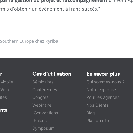
s par la gestion du projet et l’accompagnement
d’Invent A
rmis d’obtenir un événement à franc succès.”
t Southern Europe chez Kyriba
r
Cas d'utilisation
En savoir plus
 Mobile
Séminaires
Qui sommes-nous ?
e Web
Conférences
Notre expertise
ités
Congrès
Pour les agences
Webinaire
Nos Clients
nts
Conventions
Blog
Salons
Plan du site
Symposium