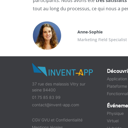
participants. Nous avons été
très satisfait
tout au long du processus, ce qui nous a pe
Anne-Sophie
Marketing Field Specialis
Découvri
Application
37 rue des malassis Vitry sur
Plateform
seine 94400
Fonctionnal
01 75 85 83 99
contact@invent-app.com
Événeme
Physique
CGV GVU et Confidentialité
Virtuel
Mentions légales